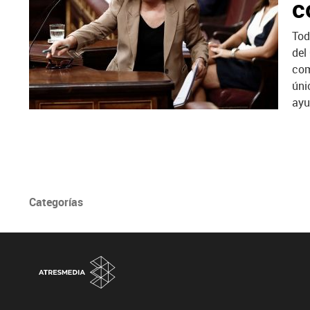
c
Tod
del
com
úni
ayu
Categorías