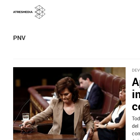
PNV
DEV
A
i
c
Tod
del
com