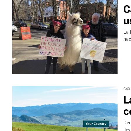
C
u
La 
hac
C40
L
c
Den
lle