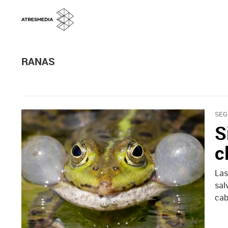
RANAS
SEG
S
c
Las
sal
cab