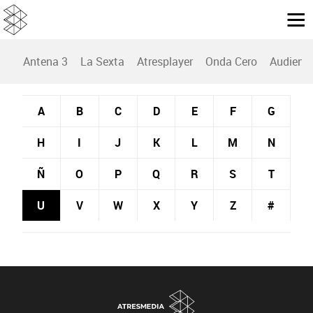
Antena 3
La Sexta
Atresplayer
Onda Cero
Audienc
A
B
C
D
E
F
G
H
I
J
K
L
M
N
Ñ
O
P
Q
R
S
T
U
V
W
X
Y
Z
#