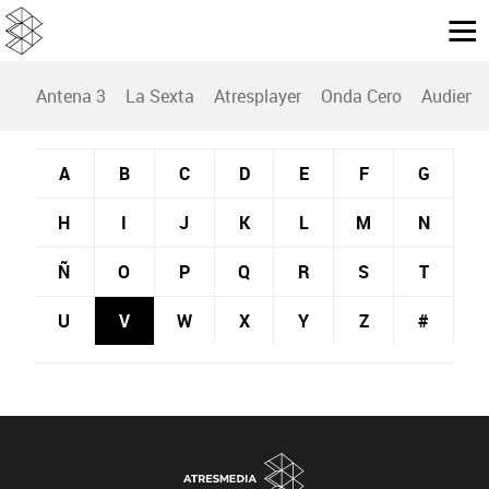
Antena 3
La Sexta
Atresplayer
Onda Cero
Audienc
A
B
C
D
E
F
G
H
I
J
K
L
M
N
Ñ
O
P
Q
R
S
T
U
V
W
X
Y
Z
#