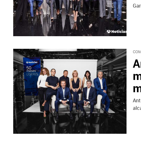
Gar
COM
A
m
m
Ant
alc