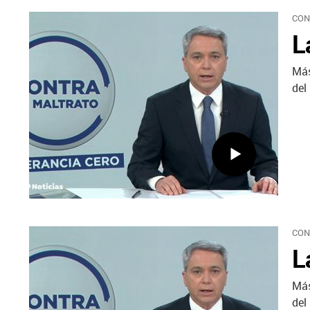
CON
L
Más
del
CON
L
Más
del