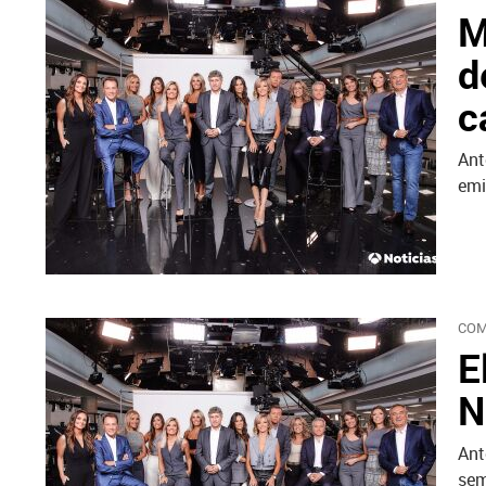
M
d
c
Ant
emi
COM
E
N
Ant
sem