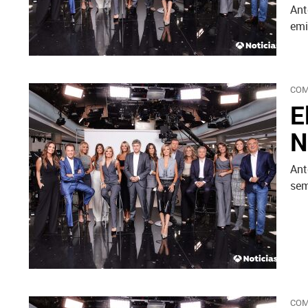
Ant
emi
COM
E
N
Ant
sem
COM