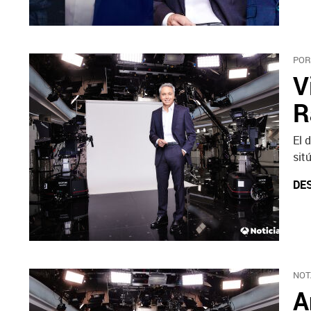
POR
V
R
El 
sit
DE
NOT
A