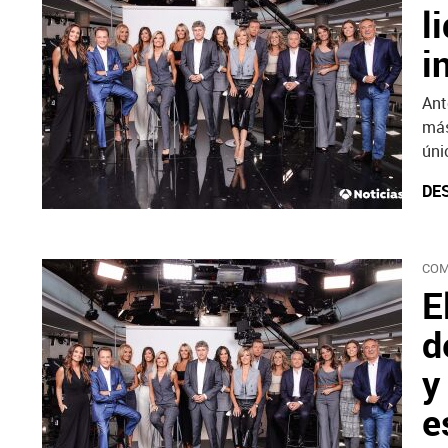
l
i
Ant
más
úni
DE
COM
E
d
y
e