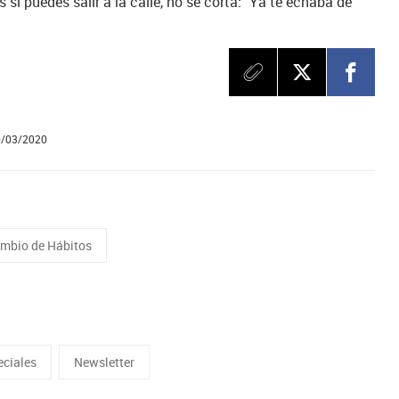
 si puedes salir a la calle, no se corta: “Ya te echaba de
0/03/2020
mbio de Hábitos
eciales
Newsletter