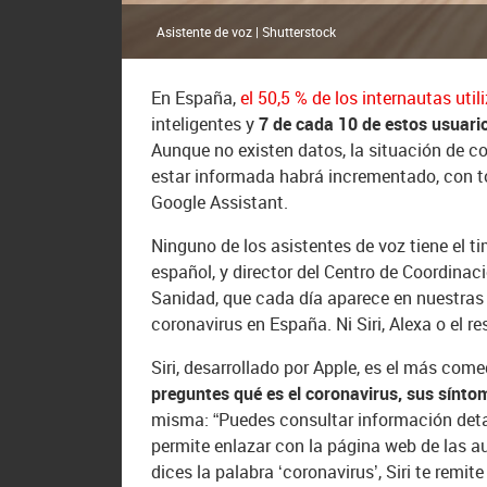
Asistente de voz | Shutterstock
En España,
el 50,5 % de los internautas util
inteligentes y
7 de cada 10 de estos usuari
Aunque no existen datos, la situación de c
estar informada habrá incrementado, con tod
Google Assistant.
Ninguno de los asistentes de voz tiene el 
español, y director del Centro de Coordinac
Sanidad, que cada día aparece en nuestras p
coronavirus en España. Ni Siri, Alexa o el r
Siri, desarrollado por Apple, es el más come
preguntes qué es el coronavirus, sus sínto
misma: “Puedes consultar información deta
permite enlazar con la página web de las a
dices la palabra ‘coronavirus’, Siri te remite