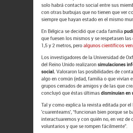
solo habrá contacto social entre sus miem
con otras burbujas que no tienen que ver c
siempre que hayan estado en el mismo mun
En Bélgica se decidió que cada familia
pudi
que fuesen los mismos y se respetasen las d
1,5 y 2 metros, pero
algunos científicos ven
Los investigadores de la Universidad de Ox
del Reino Unido realizaron
simulaciones inf
social.
Valoraron las posibilidades de cont
algo en común (edad, familia o que vivían e
grupos cerrados de amigos y de las que cre
concluyó que éstas últimas
disminuían en 
Tal y como explica la revista editada por 
'cuarenteams', “funcionan bien porque se b
interactuaremos y con quién no, en vez de 
voluntarios y que se rompen fácilmente”.