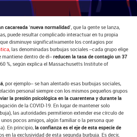
tan cacareada ‘nueva normalidad’
, que la gente se lanza,
as, puede resultar complicado interactuar en tu propia
 que disminuye significativamente los contagios por
tica,
las denominadas burbujas sociales –cada grupo elige
se mantiene dentro de él–
reducen la tasa de contagio un 37
 60 %, según explica el Massachusetts Institute of
dá
, por ejemplo– se han alentado esas burbujas sociales,
 relación personal siempre con los mismos pequeños grupos
iviar la presión psicológica en la cuarentena y durante la
pagación de la COVID-19. En lugar de mantener solo
uja), las autoridades permitieron extender ese círculo de
a unos pocos amigos, algún familiar o la persona que
). En principio,
la confianza es el eje de esta especie de
s en la exclusividad de esta segunda burbuja. Es decir,