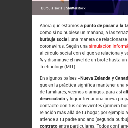
Burbuja social | Shutterstock
Ahora que estamos
a punto de pasar a la 
como si no hubiese un mañana, a las terraz
burbuja social
, una manera de relacionarse
coronavirus. Según una
simulación informá
al círculo social con el que se relaciona y 
%
y disminuye el nivel de un brote hasta un
Technology (MIT).
En algunos países –
Nueva Zelanda y Cana
que en la práctica significa mantener una
de familiares, vecinos o amigos, para así
al
desescalada
y lograr frenar una nueva pro
contacto con tus convivientes (primera burb
relación más allá de tu hogar, por ejemplo 
atiende a tu padre anciano (segunda burbuja
contrato
entre particulares. Todos confiamo