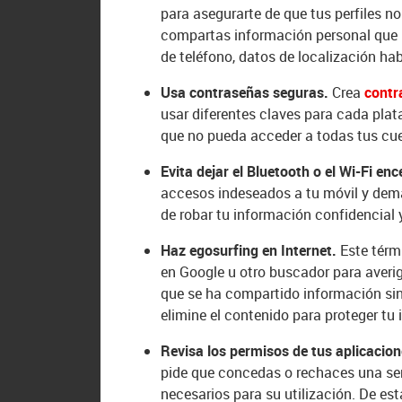
para asegurarte de que tus perfiles n
compartas información personal que
de teléfono, datos de localización h
Usa contraseñas seguras.
Crea
contr
usar diferentes claves para cada plata
que no pueda acceder a todas tus cu
Evita dejar el Bluetooth o el Wi-Fi 
accesos indeseados a tu móvil y demás
de robar tu información confidencial 
Haz egosurfing en Internet.
Este térmi
en Google u otro buscador para averig
que se ha compartido información sin
elimine el contenido para proteger tu i
Revisa los permisos de tus aplicaci
pide que concedas o rechaces una ser
necesarios para su utilización. De es