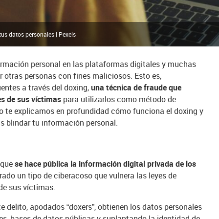
tus datos personales | Pexels
mación personal en las plataformas digitales y muchas
 otras personas con fines maliciosos. Esto es,
entes a través del doxing,
una técnica de fraude que
es de sus víctimas
para utilizarlos como método de
lo te explicamos en profundidad cómo funciona el doxing y
 blindar tu información personal.
a que
se hace pública la información digital privada de los
rado un tipo de ciberacoso que vulnera las leyes de
 de sus víctimas.
e delito, apodados “doxers”, obtienen los datos personales
les, bases de datos públicas y suplantando la identidad de