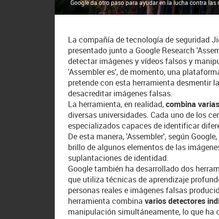
Google da otro paso para ayudar en la lucha contra las no
La compañía de tecnología de seguridad Jig
presentado junto a Google Research 'Assemb
detectar imágenes y vídeos falsos y manip
'Assembler es', de momento, una plataform
pretende con esta herramienta desmentir l
desacreditar imágenes falsas.
La herramienta, en realidad,
combina varias
diversas universidades. Cada uno de los c
especializados capaces de identificar dife
De esta manera, 'Assembler', según Google,
brillo de algunos elementos de las imágenes
suplantaciones de identidad.
Google también ha desarrollado dos herrami
que utiliza técnicas de aprendizaje profund
personas reales e imágenes falsas produc
herramienta combina
varios detectores ind
manipulación simultáneamente, lo que ha 