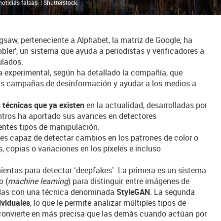
ticias falsas. | Shutterstock.
saw, perteneciente a Alphabet, la matriz de Google, ha
ler', un sistema que ayuda a periodistas y verificadores a
ulados.
a experimental, según ha detallado la compañía, que
as campañas de desinformación y ayudar a los medios a
 técnicas que ya existen
en la actualidad, desarrolladas por
entros ha aportado sus avances en detectores
rentes tipos de manipulación.
 es capaz de detectar cambios en los patrones de color o
, copias o variaciones en los píxeles e incluso
entas para detectar ‘deepfakes’. La primera es un sistema
o (
machine learning
) para distinguir entre imágenes de
idas con una técnica denominada
StyleGAN
. La segunda
ividuales
, lo que le permite analizar múltiples tipos de
convierte en más precisa que las demás cuando actúan por