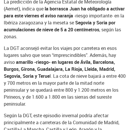
La predicción de la Agencia Estatal de Meteorología
(Aemet), indica que
la borrasca Juan ha obligado a activar
para este viernes el aviso naranja
-riesgo importante- en la
Ibériza zaragozana y la meseta se
Segovia y Soria por
acumulaciones de nieve de 5 a 20 centímetros
, según las
zonas.
La DGT aconsejó evitar los viajes por carretera en esos
lugares salvo que sean “imprescindibles”. Además, hay
aviso
amarillo -riesgo- en lugares de Ávila, Barcelona,
Burgos, Girona, Guadalajara, La Rioja, Lleida, Madrid,
Segovia, Soria y Terue
l. La cota de nieve bajará a entre 400
y 700 metros en la mayor parte de la mitad norte
peninsular y se quedará entre 800 y 1.200 metros en los
Pirineos, y de 1.600 a 1.800 en las sierras del sureste
peninsular.
Según la DGT, este episodio invernal podría afectar
principalmente a carreteras de la Comunidad de Madrid,
Castilla-La Mancha, Castilla y León, Aragón y la