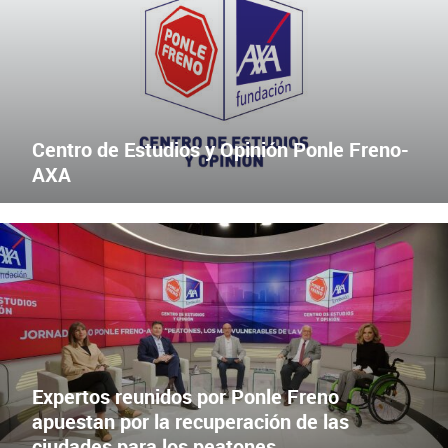
Centro de Estudios y Opinión Ponle Freno-
AXA
JORNADA 3.0 DEL CENTRO DE ESTUDIOS Y OPINIÓN PONLE FRE
X
Facebook
Expertos reunidos por Ponle Freno
apuestan por la recuperación de las
ciudades para los peatones