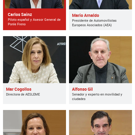
Carlos Sainz
Mario Arnaldo
Piloto español y Asesor General de
Presidente de Automovilistas
Ponle Freno
Europeos Asociados (AEA)
Mar Cogollos
Alfonso Gil
Directora de AESLEME
Senador y experto en movilidad y
ciudades