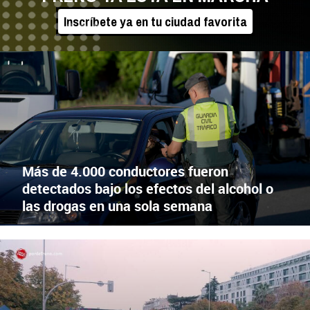
Inscríbete ya en tu ciudad favorita
CONTROLES TRÁFICO
X
Facebook
Más de 4.000 conductores fueron
detectados bajo los efectos del alcohol o
las drogas en una sola semana
EL 100% DE LA RECAUDACIÓN, AL HOSPITAL DE PARAPLÉJICOS 
X
Facebook