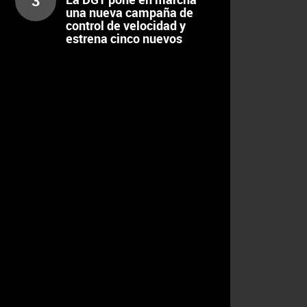
3
volante
una nueva campaña de
control de velocidad y
estrena cinco nuevos
radares