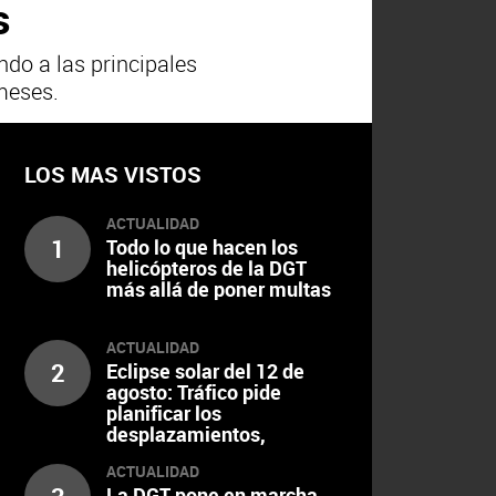
s
ndo a las principales
meses.
LOS MAS VISTOS
ACTUALIDAD
1
Todo lo que hacen los
helicópteros de la DGT
más allá de poner multas
ACTUALIDAD
2
Eclipse solar del 12 de
agosto: Tráfico pide
planificar los
desplazamientos,
escalonar el regreso y
ACTUALIDAD
extremar la precaución al
La DGT pone en marcha