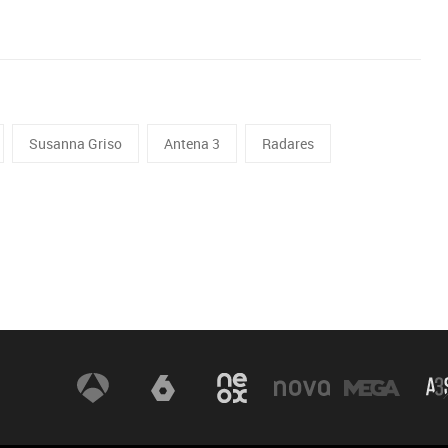
Susanna Griso
Antena 3
Radares