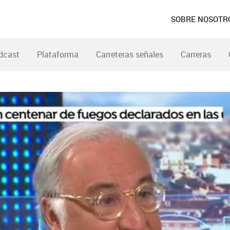
SOBRE NOSOTR
dcast
Plataforma
Carreteras señales
Carreras
 DGT no pone radares solo 
ro Navarro, se ha tomado un café con Susanna Griso
o Penal y las futuras medidas de la DGT para reducir