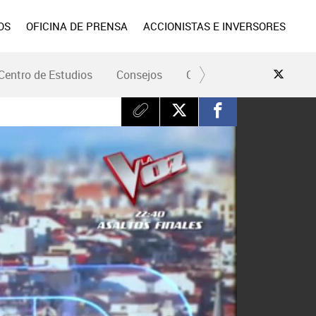
OS
OFICINA DE PRENSA
ACCIONISTAS E INVERSORES
Centro de Estudios
Consejos
Conduce Seguro
Pre
para recaudar"
 en Espejo Público para hablar
 la siniestralidad vial.