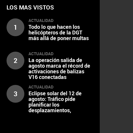
LOS MAS VISTOS
ACTUALIDAD
1
Todo lo que hacen los
helicópteros de la DGT
más allá de poner multas
ACTUALIDAD
2
La operación salida de
agosto marca el récord de
activaciones de balizas
V16 conectadas
ACTUALIDAD
3
Eclipse solar del 12 de
agosto: Tráfico pide
planificar los
desplazamientos,
escalonar el regreso y
extremar la precaución al
volante