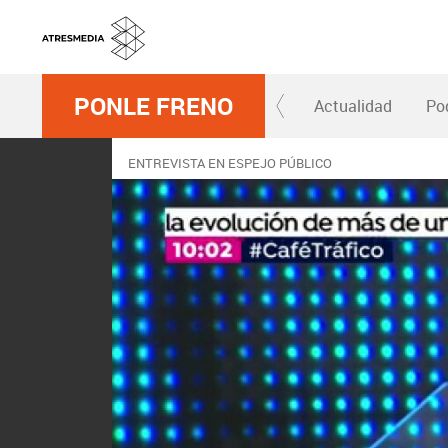
PONLE FRENO
Actualidad
Po
ENTREVISTA EN ESPEJO PÚBLICO
Pere Navarro: "La
El Director General de Tráfico, Pe
sobre la reciente reforma del Códig