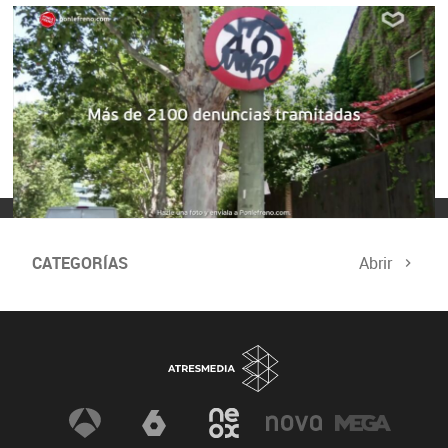
Ponle Freno
Madrid | 02/08/2021
TAGS RELACIONADOS
DGT
conductores
alcohol y drogas
tráfico
CATEGORÍAS
Abrir