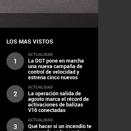
LOS MAS VISTOS
ACTUALIDAD
1
La DGT pone en marcha
una nueva campaña de
control de velocidad y
estrena cinco nuevos
radares
ACTUALIDAD
2
La operación salida de
agosto marca el récord de
activaciones de balizas
V16 conectadas
ACTUALIDAD
3
Qué hacer si un incendio te