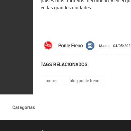
países mas “moteros” del mundo, y en el qu
en las grandes ciudades.
Ponle Freno
Madrid | 04/05/202
TAGS RELACIONADOS
motos
blog ponle freno
Categorías