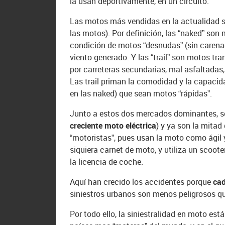
la usan deportivamente, en un circuito.
Las motos más vendidas en la actualidad s
las motos). Por definición, las “naked” so
condición de motos “desnudas” (sin carena
viento generado. Y las “trail” son motos tr
por carreteras secundarias, mal asfaltadas,
Las trail priman la comodidad y la capaci
en las naked) que sean motos “rápidas”.
Junto a estos dos mercados dominantes, se
creciente moto eléctrica
) y ya son la mitad
“motoristas”, pues usan la moto como ágil 
siquiera carnet de moto, y utiliza un scoot
la licencia de coche.
Aquí han crecido los accidentes porque
cad
siniestros urbanos son menos peligrosos qu
Por todo ello, la siniestralidad en moto es