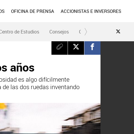
OS
OFICINA DE PRENSA
ACCIONISTAS E INVERSORES
Centro de Estudios
Consejos
Conduce Seguro
Pre
os años
osidad es algo difícilmente
ia de las dos ruedas inventando