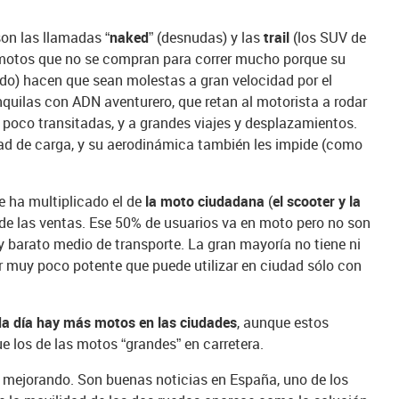
on las llamadas “
naked
” (desnudas) y las
trail
(los SUV de
n motos que no se compran para correr mucho porque su
do) hacen que sean molestas a gran velocidad por el
anquilas con ADN aventurero, que retan al motorista a rodar
 poco transitadas, y a grandes viajes y desplazamientos.
dad de carga, y su aerodinámica también les impide (como
 ha multiplicado el de
la moto ciudadana
(
el scooter y la
 de las ventas. Ese 50% de usuarios va en moto pero no son
y barato medio de transporte. La gran mayoría no tiene ni
er muy poco potente que puede utilizar en ciudad sólo con
a día hay más motos en las ciudades
, aunque estos
e los de las motos “grandes” en carretera.
tá mejorando. Son buenas noticias en España, uno de los