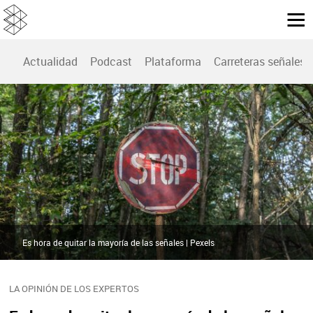
Actualidad
Podcast
Plataforma
Carreteras señales
Es hora de quitar la mayoría de las señales | Pexels
LA OPINIÓN DE LOS EXPERTOS