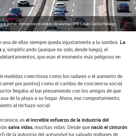
te el primer viernes tras el estado de alarma | EFE | Juan Carlos Hidalgo
 una de ellas siempre queda injustamente a la sombra.
La
s
y, simplificando (aunque no sólo, desde luego), el
s adelantamientos, que eran el momento más peligroso en
de medidas coercitivas como los radares o el aumento de
l carnet por puntos) como el cambio de conciencia social.
ctor llegaba al bar presumiendo con los amigos de que
casa de la playa a su hogar. Ahora, ese comportamiento,
ento al rechazo social.
reconoce, es
el increíble esfuerzo de la industria del
ción
salva vidas
, muchas vidas. Desde que
nació el cinturón
D de la industria del automóvil ha salvado millones de