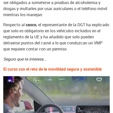
ser obligados a someterse a pruebas de alcoholemia y
drogas y multarles por usar auriculares o el teléfono móvil
mientras los manejan.
Respecto al
casco
, el representante de la DGT ha explicado
que solo es obligatorio en los vehículos incluidos en el
reglamento de la UE y ha añadido que solo pueden
detraerse puntos del carné a lo que conduzcan un VMP
que requiere contar con un permiso.
Seguro que te interesa...
El curso con el reto de la movilidad segura y sostenible
Ponle Freno
Madrid | 11/10/2019
TAGS RELACIONADOS
DGT
bicicletas
vmp