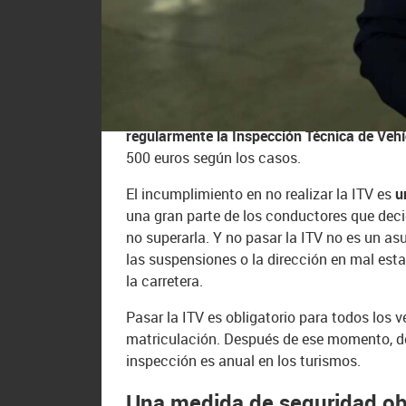
España es
uno de los países europeos con e
son malas noticias para la seguridad vial,
los ADAS (Sistema Avanzados de Asistenci
siniestros viales.
Pero lo más preocupante es que
una parte 
regularmente la Inspección Técnica de Veh
500 euros según los casos.
El incumplimiento en no realizar la ITV es
u
una gran parte de los conductores que deci
no superarla. Y no pasar la ITV no es un asu
las suspensiones o la dirección en mal esta
la carretera.
Pasar la ITV es obligatorio para todos los v
matriculación. Después de ese momento, deb
inspección es anual en los turismos.
Una medida de seguridad obl