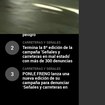
LOS MAS VISTOS
DENUNCIAS
1
Una década de baches y
desperfectos convierte al
Carril Auroros en un
peligro
CARRETERAS Y SEÑALES
2
Termina la 8ª edición de la
campaña 'Señales y
carreteras en mal estado'
con más de 300 denuncias
recibidas
CARRETERAS Y SEÑALES
3
PONLE FRENO lanza una
nueva edición de su
campaña para denunciar
‘Señales y carreteras en
mal estado’ tras tramitar
más de 2.700 incidencias