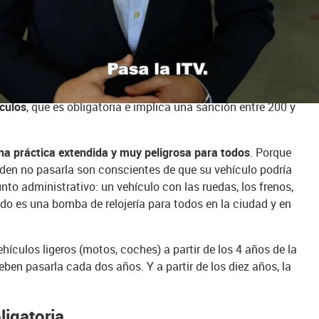
l parque automovilístico más viejo de Europa
. Sin duda
 porque los elementos de seguridad de los nuevos modelos,
a al Conductor) y los avances tecnológicos evitan muchos
de ese envejecido parque automovilístico no pasa
ículos
, que es obligatoria e implica una sanción entre 200 y
na práctica extendida y muy peligrosa para todos
. Porque
den no pasarla son conscientes de que su vehículo podría
nto administrativo: un vehículo con las ruedas, los frenos,
do es una bomba de relojería para todos en la ciudad y en
ehículos ligeros (motos, coches) a partir de los 4 años de la
en pasarla cada dos años. Y a partir de los diez años, la
igatoria