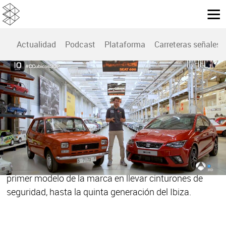
Actualidad
Podcast
Plataforma
Carreteras señales
CONDUCE SEGURO CON PONLE FRENO | CENTÍMETROS CÚBICOS
Cómo ha evolucionado la seguridad en los
turismos estos últimos años
En la sección 'Conduce Seguro con Ponle Freno' del
programa Centímetros Cúbicos, repasamos la
evolución en materia de seguridad de Seat, desde el
primer modelo de la marca en llevar cinturones de
seguridad, hasta la quinta generación del Ibiza.