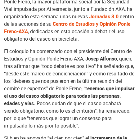
Ponle Freno, la mayor plataforma social por la Seguridad
Vial impulsada por Atresmedia, junto a Fundación AXA, ha
organizado esta semana unas nuevas
Jornadas 3.0
dentro
de las acciones de su
Centro de Estudios y Opinión Ponle
Freno-AXA
, dedicadas en esta ocasión a debatir el uso
obligatorio del casco en bicicleta.
El coloquio ha comenzado con el presidente del Centro de
Estudios y Opinión Ponle Freno-AXA,
Josep Alfonso
, quien,
tras afirmar que “todo debate es positivo” ha señalado que,
“desde este marco de concienciación” y como resultado de
los “deberes que nos pusieron en la última reunión del
comité de expertos” de Ponle Freno, “t
enemos que impulsar
el uso del casco obligatorio para todas las personas,
edades y vías.
Pocos dudan de que el casco acabará
siendo obligatorio, como lo es el cinturón”, ha remarcado,
por lo que “tenemos que lograr un consenso para
impulsarlo lo más pronto posible”.
Si bien ha apoyado “al cien por cien” el
incremento de la