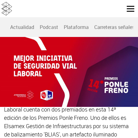
Actualidad
Podcast
Plataforma
Carreteras señales
14ª EDICIÓN PREMIOS PONLE FRENO
Premio Mejor Iniciativa de Seguridad Vial
Laboral: Elsamex Gestión de
Infraestructuras, por su sistema de
balizamiento 'BLIAS'
La categoría Mejor Iniciativa de Seguridad Vial
Laboral cuenta con dos premiados en esta 14ª
edición de los Premios Ponle Freno. Uno de ellos es
Elsamex Gestión de Infraestructuras por su sistema
de balizamiento 'BLIAS', un artefacto iluminado