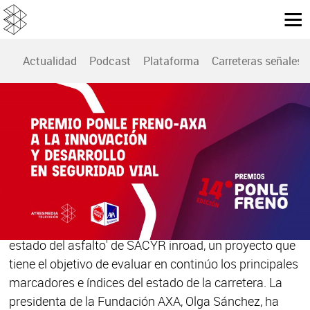
Actualidad
Podcast
Plataforma
Carreteras señales
14 ª EDICIÓN PREMIOS PONLE FRENO
Premio Ponle Freno-AXA a la Innovación y
Desarrollo en Seguridad Vial: Análisis
sobre el estado del asfalto 'SACYR inroad'
El premio Ponle Freno-AXA de la 14ª edición de los
Premios Ponle Freno ha sido para el 'Análisis sobre el
estado del asfalto' de SACYR inroad, un proyecto que
tiene el objetivo de evaluar en continúo los principales
marcadores e índices del estado de la carretera. La
presidenta de la Fundación AXA, Olga Sánchez, ha