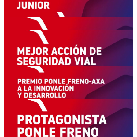
Conferencia Internacional de Seguridad Vial de la Moto y
MotoTech, organidada por ANESDOR y DGT
Escuela de Conducción de Volkswagen
Premio Ponle Freno-AXA a la
Innovación en Seguridad Vial
Siempre seguro, de Alsa
Protagonista Ponle Freno
Agrupación de Tráfico de la Guardia Civil - Sector Valencia
por su actuación y dedicación durante la DANA
Mención de Honor
Volvo Group
, por ceder la patente del cinturón de
seguridad, que cumple 50 años de su implantación en
España