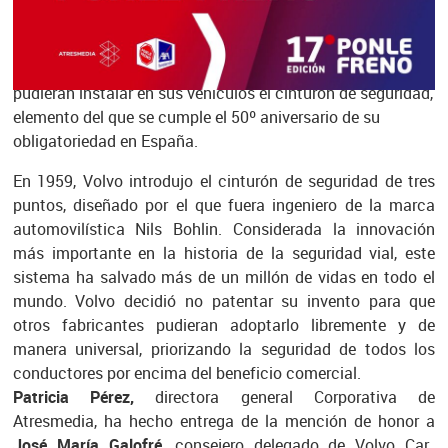
Extraordinariamente, los Premios Ponle Freno de este año
han concedido
una mención de honor a
Volvo Car
Group
por ceder la patente para que otros fabricantes
pudieran instalar en sus vehículos el cinturón de seguridad,
elemento del que se cumple el 50º aniversario de su
obligatoriedad en España.
En 1959, Volvo introdujo el cinturón de seguridad de tres
puntos, diseñado por el que fuera ingeniero de la marca
automovilística Nils Bohlin. Considerada la innovación
más importante en la historia de la seguridad vial, este
sistema ha salvado más de un millón de vidas en todo el
mundo. Volvo decidió no patentar su invento para que
otros fabricantes pudieran adoptarlo libremente y de
manera universal, priorizando la seguridad de todos los
conductores por encima del beneficio comercial.
Patricia Pérez,
directora general Corporativa de
Atresmedia, ha hecho entrega de la mención de honor a
José María Galofré
, consejero delegado de Volvo Car