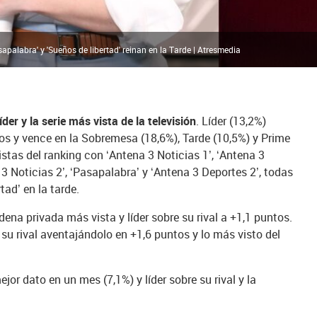
apalabra' y 'Sueños de libertad' reinan en la Tarde | Atresmedia
er y la serie más vista de la televisión
. Líder (13,2%)
tos y vence en la Sobremesa (18,6%), Tarde (10,5%) y Prime
stas del ranking con ‘Antena 3 Noticias 1’, ‘Antena 3
a 3 Noticias 2’, ‘Pasapalabra’ y ‘Antena 3 Deportes 2’, todas
tad’ en la tarde.
adena privada más vista y líder sobre su rival a +1,1 puntos.
e su rival aventajándolo en +1,6 puntos y lo más visto del
jor dato en un mes (7,1%) y líder sobre su rival y la