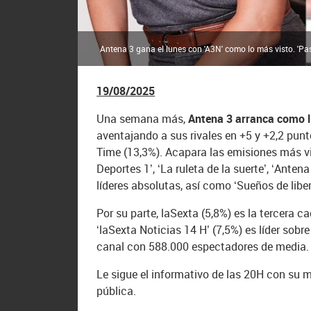
Antena 3 gana el lunes con 'A3N' como lo más visto. 'Pas
19/08/2025
Una semana más,
Antena 3 arranca como líd
aventajando a sus rivales en +5 y +2,2 pun
Time (13,3%). Acapara las emisiones más vi
Deportes 1’, ‘La ruleta de la suerte’, ‘Anten
líderes absolutas, así como ‘Sueños de liber
Por su parte, laSexta (5,8%) es la tercera c
‘laSexta Noticias 14 H’ (7,5%) es líder sobr
canal con 588.000 espectadores de media.
Le sigue el informativo de las 20H con su me
pública.