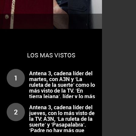
LOS MAS VISTOS
Antena 3, cadena líder del
1
martes, con A3N y ‘La
ruleta de la suerte’ como lo
más visto de la TV. ‘En
tierra lejana’, líder y lo más
visto de la noche
Antena 3, cadena líder del
2
jueves, con lo más visto de
la TV: A3N, ‘La ruleta de la
suerte’ y ‘Pasapalabra’.
‘Padre no hay más que
uno’, líder de la noche