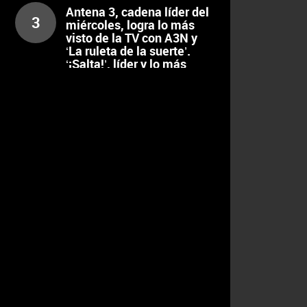
Antena 3, cadena líder del
3
miércoles, logra lo más
visto de la TV con A3N y
‘La ruleta de la suerte’.
‘¡Salta!’, líder y lo más
visto de la noche