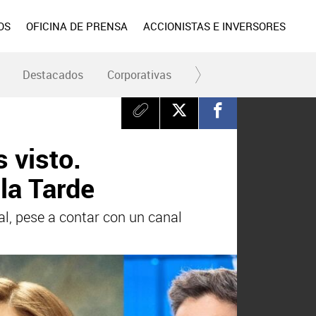
OS
OFICINA DE PRENSA
ACCIONISTAS E INVERSORES
Destacados
Corporativas
RC y Fundación
Div
 visto.
 la Tarde
al, pese a contar con un canal