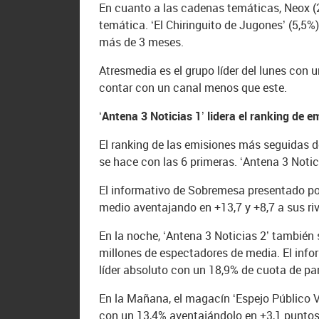
En cuanto a las cadenas temáticas, Neox (2
temática. ‘El Chiringuito de Jugones’ (5,5
más de 3 meses.
Atresmedia es el grupo líder del lunes con u
contar con un canal menos que este.
‘Antena 3 Noticias 1’ lidera el ranking de 
El ranking de las emisiones más seguidas de
se hace con las 6 primeras. ‘Antena 3 Notic
El informativo de Sobremesa presentado por
medio aventajando en +13,7 y +8,7 a sus riv
En la noche, ‘Antena 3 Noticias 2’ también 
millones de espectadores de media. El inf
líder absoluto con un 18,9% de cuota de pa
En la Mañana, el magacín ‘Espejo Público Ver
con un 13,4% aventajándolo en +3,1 puntos.