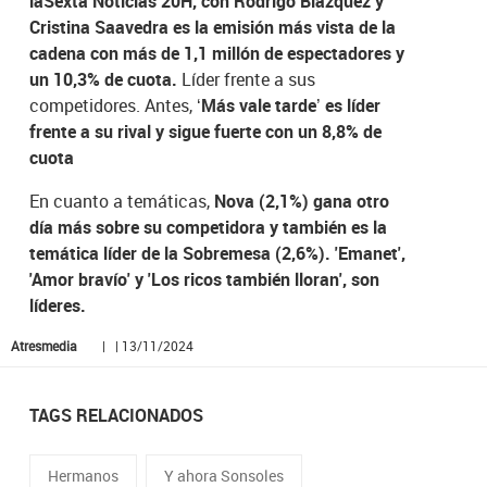
laSexta Noticias 20H, con Rodrigo Blázquez y
Cristina Saavedra es la emisión más vista de la
cadena con más de 1,1 millón de espectadores y
un 10,3% de cuota.
Líder frente a sus
competidores. Antes,
‘Más vale tarde’ es líder
frente a su rival y sigue fuerte con un 8,8% de
cuota
En cuanto a temáticas,
Nova (2,1%) gana otro
día más sobre su competidora y también es la
temática líder de la Sobremesa (2,6%). 'Emanet',
'Amor bravío' y 'Los ricos también lloran', son
líderes.
Atresmedia
| | 13/11/2024
TAGS RELACIONADOS
Hermanos
Y ahora Sonsoles