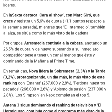
líderes.
En
laSexta destaca ‘Cara al show’, con Marc Giró, que
crece
y registra un 5,6% de cuota (+1,1 puntos respecto a
la semana pasada), mientras que ‘El Intermedio’, también
al alza, se sitúa como lo más visto de la cadena.
Por grupos,
Atresmedia continúa a la cabeza
, anotando un
26,5% de cuota, y de nuevo superando a su inmediato
competidor pese a tener un canal menos que éste y
dominando de la Mañana al Prime Time.
En temáticas,
Nova lidera la Sobremesa (2,3%) y la Tarde
(3,2%), protagonizando, un día más, lo más visto de este
ranking
con 'Emanet' (267.000 y 2,8%), 'Perdona nuestros
pecados' (266.000 y 2,6%) y 'Abismo de pasión' (237.000 y
2,8%). 'Los Simpson' en Neox completan el top 5.
Antena 3 sigue dominando el ranking de televisión y ‘El
Hormiguero’ continúa como el programa más visto de la