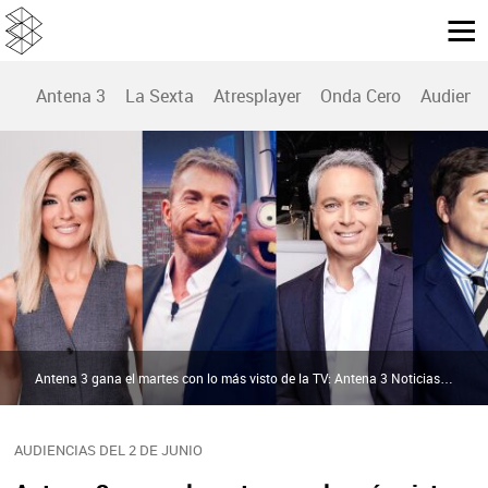
Antena 3
La Sexta
Atresplayer
Onda Cero
Audienc
Antena 3 gana el martes con lo más visto de la TV: Antena 3 Noticias y 'El Hormiguero', líder en Prime Time. 'Cara al show' con Marc Giró sube en laSexta | Atresmedia
AUDIENCIAS DEL 2 DE JUNIO