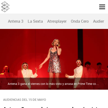
Antena 3
La Sexta
Atresplayer
Onda Cero
Audienc
Antena 3 gana el viernes con lo más visto y arrasa en Prime Time con 'Tu cara me suena', líder y lo más visto de la noche con récord | ATRESMEDIA
AUDIENCIAS DEL 15 DE MAYO