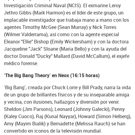
Investigación Criminal Naval (NCIS). El exmarine Leroy
Jethro Gibbs (Mark Harmon) es el líder de este grupo, un
implacable investigador que trabaja mano a mano con los
agentes Timothy McGee (Sean Murray) y Nick Torres
(Wilmer Valderrama), así como con la agente especial
Eleanor "Ellie" Bishop (Emily Wickersham) y con la doctora
Jacqueline "Jack" Sloane (Maria Bello) y con la ayuda del
doctor Donald "Ducky" Mallard (David McCallum), el exjefe
médico forense.
‘The Big Bang Theory’ en Neox (16:15 horas)
‘Big Bang’, creada por Chuck Lorre y Bill Prady, narra la vida
de un grupo de brillantes físicos y de su inseparable amiga
y vecina, con ilusiones, hallazgos y diversión por venir.
Sheldon (Jim Parsons), Leonard (Johnny Galecki), Penny
(Kaley Cuoco), Raj (Kunal Nayyar), Howard (Simon Helberg),
Amy (Mayim Bialik) y Bernadette (Melissa Rauch) se han
convertido en iconos de la televisión mundial.