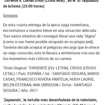
‘Torrente 4: Lethal crisis (Crisis letal)’, en el ‘El Taquillazo’
de laSexta (23:00 horas)
Sinopsis
:
En esta cuarta entrega de la épica saga torrentiana,
encontramos a nuestro héroe en una situación delicada.
Tras varios intentos de conseguir llevar una vida “digna”
(como si eso fuese posible atrapado en su propia piel),
Torrente decide aceptar el peligroso encargo que le ofrece
un viejo conocido, esto le llevará a enfrentarse con uno de
los momentos más críticos de su carrera.
Título Original: TORRENTE (IV): LETHAL CRISIS (CRISIS
LETAL) / País: ESPAÑA / Int.: SANTIAGO SEGURA, MARIO
CASAS, FRANCISCO RIVERA PANTOJA, HUGH LAURIE,
BELEN ESTEBAN, ANA OBREGON / Dctor.: SANTIAGO
SEGURA / Año: 2011
‘Zapeando’, la tertulia más desenfadada de la televisión,