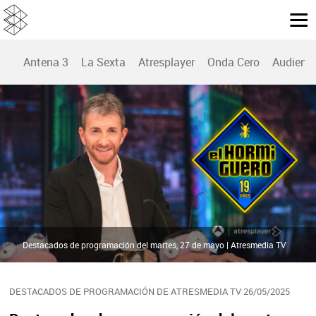
Antena 3
La Sexta
Atresplayer
Onda Cero
Audienc
Destacados de programación del martes, 27 de mayo | Atresmedia TV
DESTACADOS DE PROGRAMACIÓN DE ATRESMEDIA TV 26/05/2025