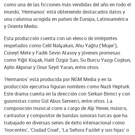
como una de las ficciones más vendidas del año en todo el
mundo, ‘Hermanos’ está obteniendo destacados datos y
una calurosa acogida en países de Europa, Latinoamérica
y Oriente Medio.
Esta producción cuenta con un elenco de intérpretes
respetados como Celil Nalçakan, Ahu Yağtu (‘Mujer’),
Cüneyt Mete y Fadik Sevin Atasoy y jóvenes promesas
como Yiğit Koçak, Halit Özgür Sarı, Su Burcu Yazgı Coşkun,
Aylin Akpınar y Onur Seyit Yaran, entre otros.
‘Hermanos’ está producida por NGM Media y en la
producción ejecutiva figuran nombres como Nazli Hepturk.
Este drama cuenta en la dirección con Serkan Birinci y con
guionistas como Gül Abus Semerci, entre otros. La
composición musical corre a cargo de Alp Yenier, músico,
cantautor y compositor de bandas sonoras turcas que ha
trabajado en diversas series de éxito internacional como
‘Inocentes’, ‘Ciudad Cruel’, ‘La Señora Fazilet y sus hijas’ o