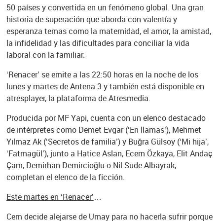
50 países y convertida en un fenómeno global. Una gran
historia de superación que aborda con valentía y
esperanza temas como la maternidad, el amor, la amistad,
la infidelidad y las dificultades para conciliar la vida
laboral con la familiar.
‘Renacer’ se emite a las 22:50 horas en la noche de los
lunes y martes de Antena 3 y también está disponible en
atresplayer, la plataforma de Atresmedia.
Producida por MF Yapi, cuenta con un elenco destacado
de intérpretes como Demet Evgar (‘En llamas’), Mehmet
Yılmaz Ak (‘Secretos de familia’) y Buğra Gülsoy (‘Mi hija’,
‘Fatmagül’), junto a Hatice Aslan, Ecem Özkaya, Elit Andaç
Çam, Demirhan Demircioğlu o Nil Sude Albayrak,
completan el elenco de la ficción.
Este martes en ‘Renacer’
…
Cem decide alejarse de Umay para no hacerla sufrir porque