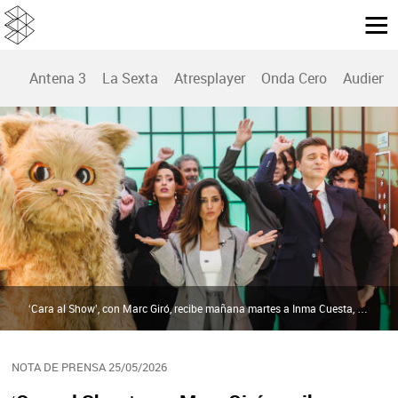
Antena 3
La Sexta
Atresplayer
Onda Cero
Audienc
‘Cara al Show’, con Marc Giró, recibe mañana martes a Inma Cuesta, Anna Castillo y Yolanda Ramos en el Prime Time de laSexta | Atresmedia
NOTA DE PRENSA 25/05/2026