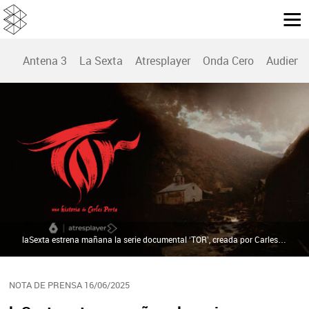
Antena 3
La Sexta
Atresplayer
Onda Cero
Audienc
laSexta estrena mañana la serie documental ‘TOR’, creada por Carles Porta | Atresmedia
NOTA DE PRENSA 16/06/2025