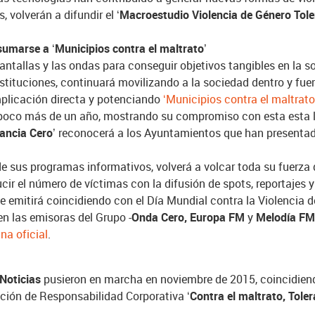
s,
volverán a difundir el ‘
Macroestudio Violencia de Género Tole
umarse a ‘Municipios contra el maltrato’
antallas y las ondas para conseguir objetivos tangibles en la 
tituciones, continuará movilizando a la sociedad dentro y fuera 
plicación directa y potenciando
‘Municipios contra el maltrato
poco más de un año, mostrando su compromiso con esta esta 
rancia Cero’
reconocerá a los Ayuntamientos que han presentad
 y de sus programas informativos, volverá a volcar toda su fuerz
ucir el número de víctimas con la difusión de
spots, reportajes 
e emitirá coincidiendo con el Día Mundial contra la Violencia 
n las emisoras del Grupo -
Onda Cero, Europa FM
y
Melodía F
na oficial
.
Noticias
pusieron en marcha en noviembre de 2015, coincidiendo
acción de Responsabilidad Corporativa
‘Contra el maltrato, Tole