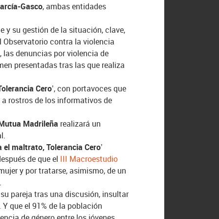
García-Gasco
, ambas entidades
 y su gestión de la situación, clave,
l Observatorio contra la violencia
2
, las denuncias por violencia de
men presentadas tras las que realiza
Tolerancia Cero’
, con portavoces que
 a rostros de los informativos de
Mutua Madrileña
realizará un
al
.
a el maltrato, Tolerancia Cero’
después de que el
III Macroestudio
mujer y por tratarse, asimismo, de un
.
u pareja tras una discusión, insultar
. Y que el 91% de la población
encia de género entre los jóvenes.