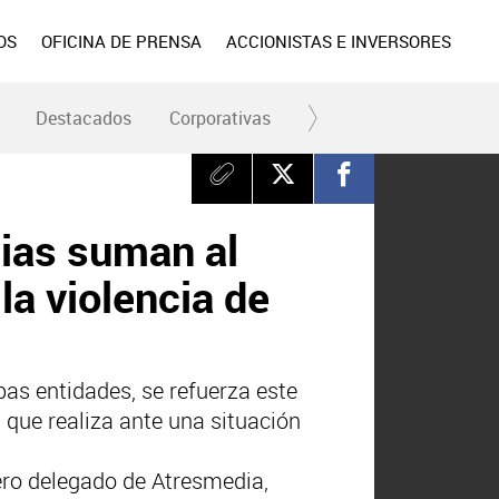
OS
OFICINA DE PRENSA
ACCIONISTAS E INVERSORES
Destacados
Corporativas
RC y Fundación
Div
ias suman al
la violencia de
bas entidades, se refuerza este
n que realiza ante una situación
jero delegado de Atresmedia,