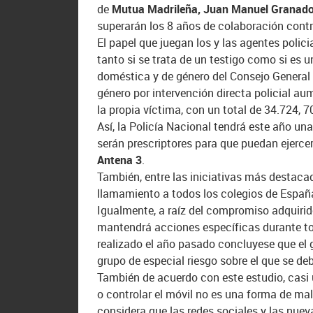
de
Mutua Madrileña,
Juan Manuel Granad
superarán los 8 años de colaboración contr
El papel que juegan los y las agentes polici
tanto si se trata de un testigo como si es 
doméstica y de género del Consejo General 
género por intervención directa policial a
la propia víctima, con un total de 34.724, 7
Así, la Policía Nacional tendrá este año u
serán prescriptores para que puedan ejercer
Antena 3
.
También, entre las iniciativas más destacad
llamamiento a todos los
colegios de España
Igualmente, a raíz del compromiso adquirid
mantendrá acciones específicas durante tod
realizado el año pasado concluyese que el g
grupo de especial riesgo sobre el que se de
También de acuerdo con este estudio, casi 
o controlar el móvil no es una forma de mal
considera que las redes sociales y las nuev