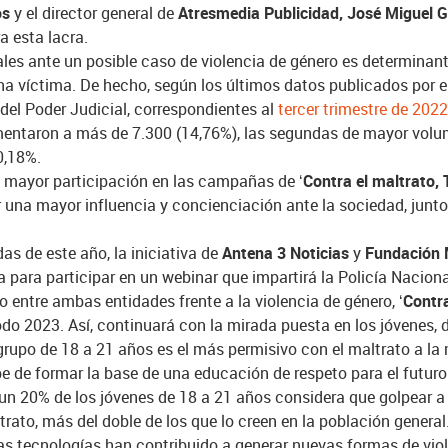
os
y el director general
de
Atresmedia Publicidad,
José Miguel 
a esta lacra.
ales ante un posible caso de violencia de género es determinante
una víctima. De hecho, según los últimos datos publicados
por
e
del Poder Judicial, correspondientes al
tercer trimestre de 202
umentaron a más de 7.300 (14,76%), las segundas de mayor volu
0,18%.
na mayor participación en las campañas de ‘
Contra el maltrato, 
 una mayor influencia y concienciación ante la sociedad, junto
as de este año, la iniciativa de
Antena 3 Noticias
y
Fundación 
 para participar en un webinar que impartirá la Policía Nacion
o entre ambas entidades frente a la violencia de género,
‘Contr
o 2023. Así, continuará con la mirada puesta en los jóvenes, 
rupo de 18 a 21 años es el más permisivo con el maltrato a la 
be de formar la base de una educación de respeto para el futuro
un 20% de los jóvenes de 18 a 21 años considera que golpear a s
trato, más del doble de los que lo creen en la población general
as tecnologías han contribuido a generar nuevas formas de viol