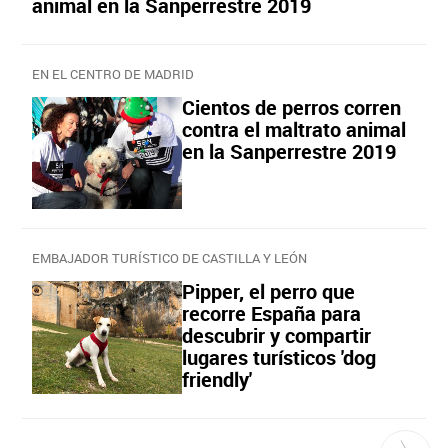
animal en la Sanperrestre 2019
EN EL CENTRO DE MADRID
Cientos de perros corren
contra el maltrato animal
en la Sanperrestre 2019
EMBAJADOR TURÍSTICO DE CASTILLA Y LEÓN
Pipper, el perro que
recorre España para
descubrir y compartir
lugares turísticos 'dog
friendly'