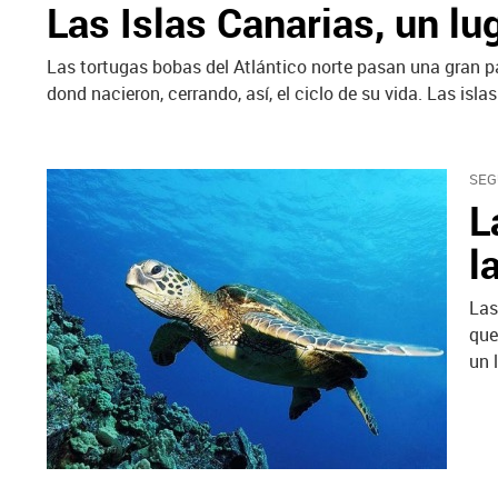
Las Islas Canarias, un lu
Las tortugas bobas del Atlántico norte pasan una gran par
dond nacieron, cerrando, así, el ciclo de su vida. Las isl
SEG
L
l
Las
que
un 