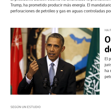
Trump, ha prometido producir más energía. El mandatario 
perforaciones de petróleo y gas en aguas controladas po
HA 
O
d
El 
jur
ha 
pet
SEGÚN UN ESTUDIO