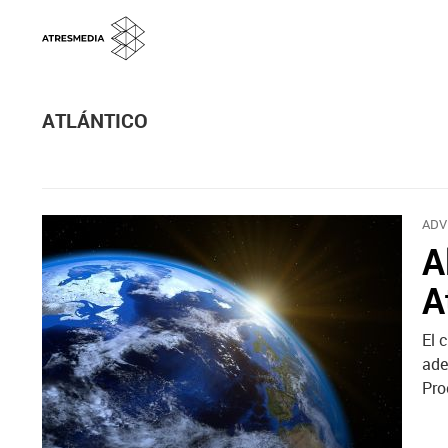
ATLÁNTICO
ADV
A
A
El 
ade
Pro