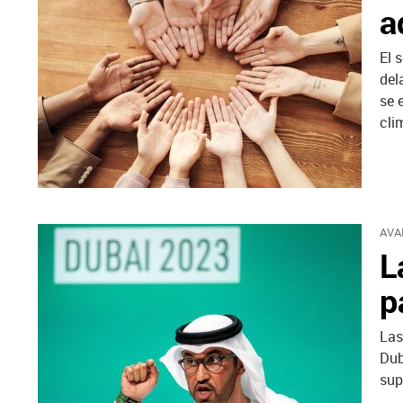
a
El 
del
se 
cli
AVA
L
p
Las
Dub
sup