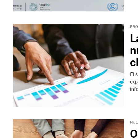
PRO
L
n
c
El 
exp
inf
NUE
O