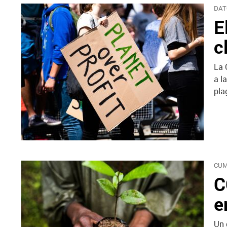
DAT
E
c
La 
a l
pla
CUM
C
e
Un 