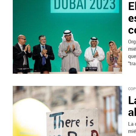
E
e
c
Org
mié
que
"tr
COP
L
a
La 
mié