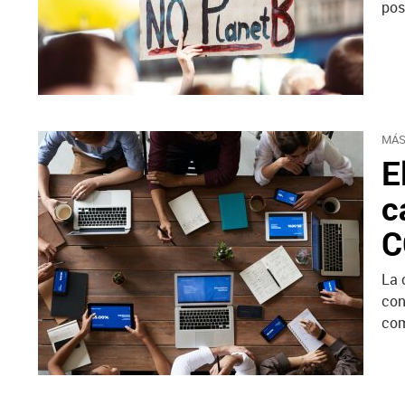
pos
MÁS
E
c
C
La 
con
com