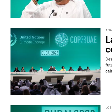
ANÁ
L
c
Des
fut
cal
LOS