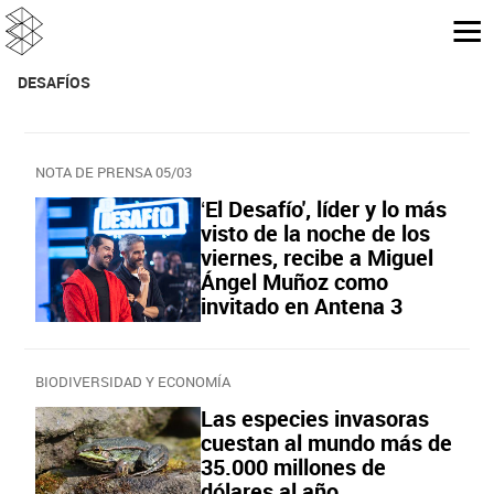
DESAFÍOS
NOTA DE PRENSA 05/03
‘El Desafío', líder y lo más
visto de la noche de los
viernes, recibe a Miguel
Ángel Muñoz como
invitado en Antena 3
BIODIVERSIDAD Y ECONOMÍA
Las especies invasoras
cuestan al mundo más de
35.000 millones de
dólares al año