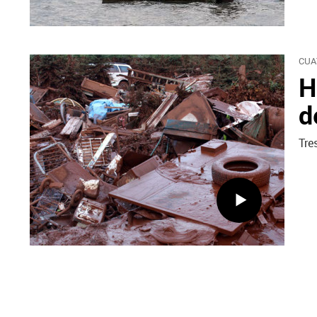
CUA
H
d
Tre