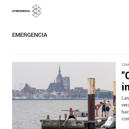
EMERGENCIA
ZAM
"
i
Las
ver
hac
con