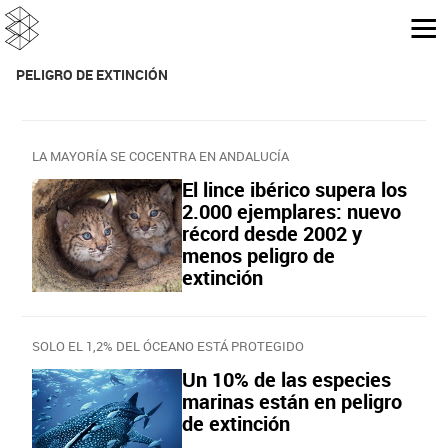
PELIGRO DE EXTINCIÓN
LA MAYORÍA SE COCENTRA EN ANDALUCÍA
El lince ibérico supera los
2.000 ejemplares: nuevo
récord desde 2002 y
menos peligro de
extinción
SOLO EL 1,2% DEL ÓCEANO ESTÁ PROTEGIDO
Un 10% de las especies
marinas están en peligro
de extinción