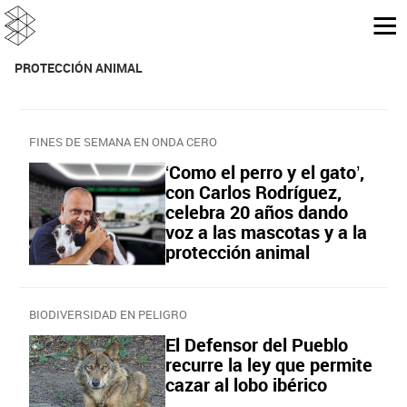
PROTECCIÓN ANIMAL
FINES DE SEMANA EN ONDA CERO
‘Como el perro y el gato’,
con Carlos Rodríguez,
celebra 20 años dando
voz a las mascotas y a la
protección animal
BIODIVERSIDAD EN PELIGRO
El Defensor del Pueblo
recurre la ley que permite
cazar al lobo ibérico