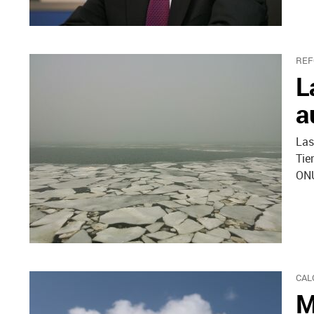
REF
L
a
Las
Tie
ON
CAL
M