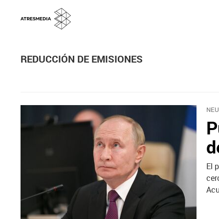
REDUCCIÓN DE EMISIONES
NEU
P
d
El 
cer
Acu