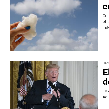
e
Con
otr
ind
CAM
E
d
Lo 
Acu