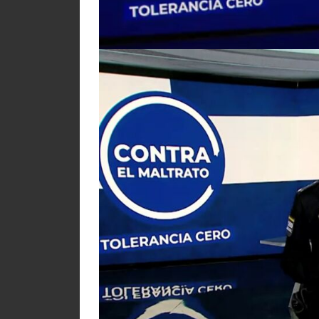
llamamiento a institutos y centros de Edu
otros portavoces, con relación e influencia
Las acciones específicas de este año cont
la organización de
la V Jornada ‘Contra el 
especial en Antena 3 coincidiendo con el Dí
Además, continuará traspasando las pantall
gracias a la intensa colaboración que mant
Y de forma muy especial también con los ‘
que ya más de 400 ayuntamientos han solici
género entre los jóvenes y este año se han
llevadas a cabo en las fiestas municipales 
de género implantadas en los centros educ
Una década de compromiso c
Muestra del compromiso de Fundación Mutua
sensibilización emitidos contra el maltrato