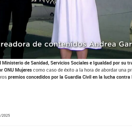
 se han difundido en estos diez años.
a presenta también una
nueva imagen corporativa coincidiendo c
 Así, Antena 3, a través de las noticias líderes y de sus prog
lizar contra la violencia de género e intentar reducir el número
nsa presencia en las emisoras del grupo -O
nda Cero, Europa F
a
y en su página oficial.
merosas distinciones por parte del Gobierno de España
y de va
 Ministerio de Sanidad, Servicios Sociales e Igualdad por su tra
or ONU Mujeres
como caso de éxito a la hora de abordar una p
eros
premios concedidos por la Guardia Civil en la lucha contra 
2/2025