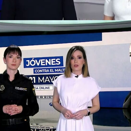
cación Secundaria de toda España para asistir a un
webinar
imp
 directa en problemáticas derivadas de la violencia de género.
emplan, además, la reunión de la
Mesa de Expertos para aborda
maltrato, Tolerancia Cero’
con especialistas de diversos ámbito
a Internacional de la Eliminación de la Violencia contra las Mu
as y las ondas para conseguir objetivos tangibles en la socie
iene con instituciones, expertos,
Policía Nacional, Guardia Civi
Municipios contra el maltrato’
, iniciativa enmarcada en ‘Contra 
tado sumarse. En 2024, se reconocieron a 40 de ellos por sus in
 diseñado d
os acciones para implicar a los ayuntamientos
: por 
y, por otro, realizará un llamamiento a los municipios para con
ativos.
ontra la violencia de género
 Madrileña y Antena 3 Noticias contra la violencia de género
, la divulgación de más de cerca de 800 reportajes y noticias em