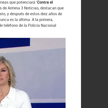
íneas que potenciará ‘
Contra el
es de Antena 3 Noticias, destacan que
sto, y después de estos diez años de
unca es la última. A la primera,
e teléfono de la Policía Nacional
e un grupo de especial riesgo sobre el
specialmente vulnerable. En este
rafía
a edades cada vez más
e de padres y madres para que vigilen
olencia de Género Tolerancia Cero
’,
s conclusiones, desveló que más del
 cada tres jóvenes de entre 16 y 18
nteriores, que alcanzó en cada una de
Madrileña
volverá a realizar un