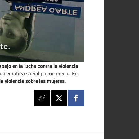
on su década de recorrido
,
ramas informativos, seguirá volcando
 de víctimas. ‘
Contra el maltrato,
M y Melodía FM
-, en los
soportes
rias comunidades autónomas, entre
bajo en la lucha contra la violencia
roblemática social por un medio. En
la violencia sobre las mujeres.