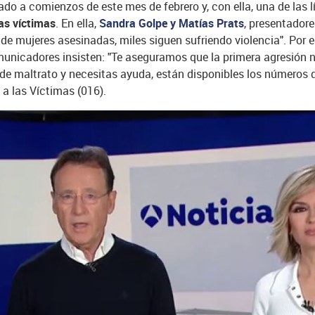
o a comienzos de este mes de febrero y, con ella, una de las l
las víctimas
. En ella,
Sandra Golpe y Matías Prats
, presentador
e mujeres asesinadas, miles siguen sufriendo violencia". Por e
omunicadores insisten: "Te aseguramos que la primera agresión n
 de maltrato y necesitas ayuda, están disponibles los números d
n a las Víctimas (016).
 que se centrará la iniciativa serán
los jóvenes, por tratarse d
ción de respeto para el futuro
y por tratarse de un colectivo e
as redes sociales
, así como en su
creciente consumo de pornog
 se insistirá en generar un entorno familiar proactivo por part
nes y las redes sociales, volverá a difundir el ‘
Macroestudio Vi
us cinco anteriores ediciones y que el año pasado, entre otra
 del acceso a internet y las redes de los menores; o que
uno de
las redes a la pareja sea violencia de género.
 y tras la gran participación conseguida en sus dos ediciones a
lumnos, la iniciativa de
Antena 3 Noticias y Fundación Mutua 