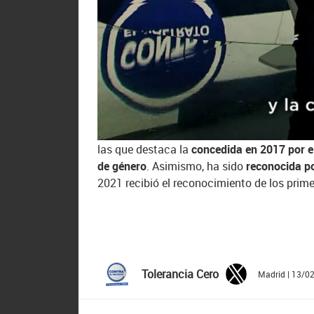
emisión de más de 4.200 cuñas de radio que
Y, durante 2025, año en el que la iniciativ
incrementará la intensidad de sus campañas.
toda su fuerza de comunicación para sensibi
Tolerancia Cero
’ también mantendrá su inte
digitales de Atresmedia y Mutua Madrileñ
En esta década, la iniciativa ha recibido
nu
las que destaca la
concedida en 2017 por el
de género
. Asimismo, ha sido
reconocida p
2021 recibió el reconocimiento de los prim
Tolerancia Cero
Madrid | 13/0