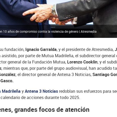
 10 años de compromiso contra la violencia de género | Atresmedia
su fundación,
Ignacio Garralda
, y el presidente de Atresmedia,
J
asistido, por parte de Mutua Madrileña, el subdirector genera
ector general de la Fundación Mutua,
Lorenzo Cooklin
; y el subd
s
; mientras que, por parte del grupo audiovisual, han acudido 
 González
; el director general de Antena 3 Noticias,
Santiago Go
-Gasco.
 Madrileña
y
Antena 3 Noticias
redoblan sus esfuerzos para seg
 calendario de acciones durante todo 2025.
enes, grandes focos de atención