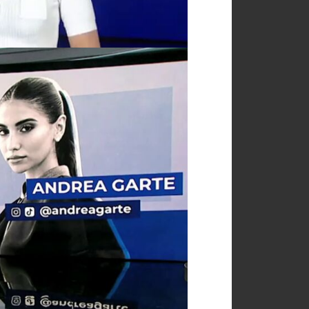
artido por la Policía Nacional, entre
r en profundidad esta problemática
,
s o la emisión de un programa
jeres (25 de noviembre).
dad y seguir marcando la agenda
l y Administración.
el maltrato, Tolerancia Cero’ y a la
iciativas contra la violencia de
un lado, se distinguirán sus acciones
ocer sus acciones contra la violencia
 son los más de 3.800 spots de
itidas en Antena 3 Noticias y la