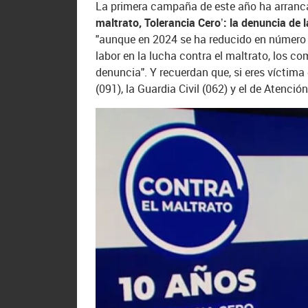
La primera campaña de este año ha arrancad
maltrato, Tolerancia Cero’: la denuncia de 
"aunque en 2024 se ha reducido en número d
labor en la lucha contra el maltrato, los c
denuncia". Y recuerdan que, si eres víctima
(091), la Guardia Civil (062) y el de Atenció
Otro de los grandes focos de atención en los
que se debe de formar la base de una educa
sentido, se incidirá en
el uso que hacen de l
tempranas, en un contexto en el que también
los comportamientos de sus hijas e hijos.
Asimismo, y centrándose este año en los jóve
que ha contado con enorme repercusión en s
70% de la población apoya un mayor control
años no considera que controlar el móvil o 
También para sensibilizar a este colectivo,
las convocatorias a 200 centros y 10.000 a