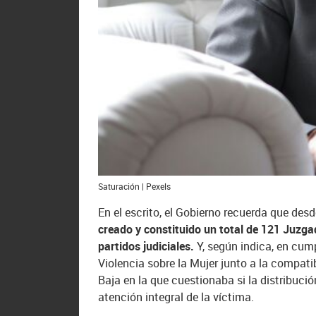
Saturación | Pexels
En el escrito, el Gobierno recuerda que desd
creado y constituido un total de 121 Juzgad
partidos judiciales.
Y, según indica, en cum
Violencia sobre la Mujer junto a la compat
Baja en la que cuestionaba si la distribuci
atención integral de la víctima.