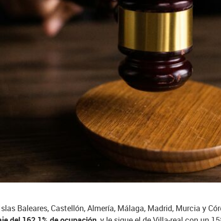
slas Baleares, Castellón, Almería, Málaga, Madrid, Murcia y Có
aje del 162,1% de ocupación
, y le sigue el de Villa-real con un 