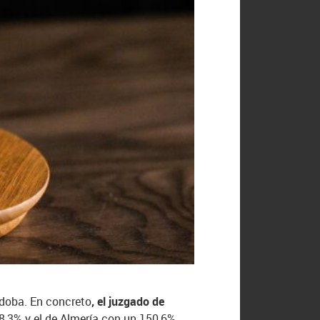
rdoba. En concreto
, el juzgado de
158,3% y el de Almería con un 150,6%.