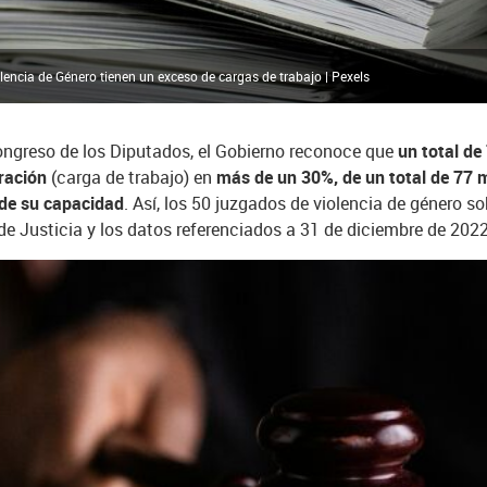
encia de Género tienen un exceso de cargas de trabajo | Pexels
Congreso de los Diputados, el Gobierno reconoce que
un total de
uración
(carga de trabajo) en
más de un 30%, de un total de 77 
de su capacidad
. Así, los 50 juzgados de violencia de género s
 de Justicia y los datos referenciados a 31 de diciembre de 2022