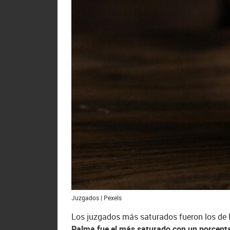
Juzgados | Pexels
Los juzgados más saturados fueron los de I
Palma fue el más saturado con un porcent