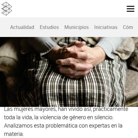
Actualidad
Estudios
Municipios
Iniciativas
Cómo 
VIOLENCIA DE GÉNERO
¿Por qué la violencia de género en mujeres
mayores es más invisible?
Han soportado décadas de malos tratos de todo tipo:
físicos, psicológicos y, en ocasiones, hasta sexuales.
No han tenido independencia económica ni recursos.
Las mujeres mayores, han vivido así, prácticamente
toda la vida, la violencia de género en silencio.
Analizamos esta problemática con expertas en la
materia.