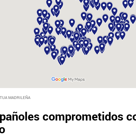
MUTUA MADRILEÑA
spañoles comprometidos co
ro