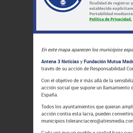
finalidad de registrar 
establecido explícitam
Portabilidad mediante
Política de Privacidad.
En este mapa aparecen los municipios españ
Antena 3 Noticias
y
Fundación Mutua Madr
través de su acción de Responsabilidad Corp
Con el objetivo de ir más allá de la sensibi
acción social que supone un llamamiento dir
España.
Todos los ayuntamientos que quieran amplia
acción contra esta lacra, pueden convertirs
municipios.toleranciacero@atresmedia.co
Cada vez que un pueblo o ciudad haga suya