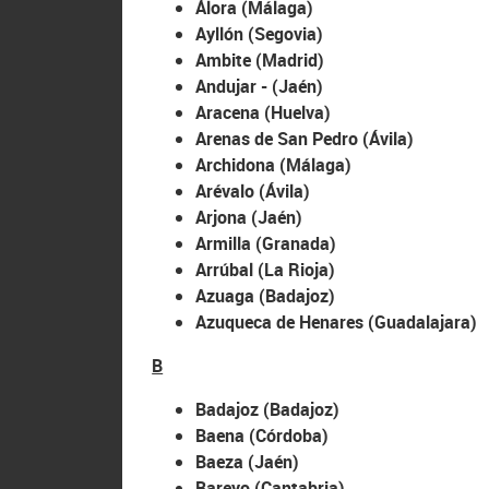
Álora (Málaga)
Ayllón (Segovia)
Ambite (Madrid)
Andujar - (Jaén)
Aracena (Huelva)
Arenas de San Pedro (Ávila)
Archidona (Málaga)
Arévalo (Ávila)
Arjona (Jaén)
Armilla (Granada)
Arrúbal (La Rioja)
Azuaga (Badajoz)
Azuqueca de Henares (Guadalajara)
B
Badajoz (Badajoz)
Baena (Córdoba)
Baeza (Jaén)
Bareyo (Cantabria)