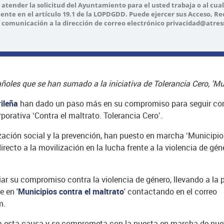
y atender la solicitud del Ayuntamiento para el usted trabaja o al cua
ente en el artículo 19.1 de la LOPDGDD. Puede ejercer sus Acceso, Rec
 comunicación a la dirección de correo electrónico privacidad@atre
oles que se han sumado a la iniciativa de Tolerancia Cero, 'Mun
ileña
han dado un paso más en su compromiso para seguir com
orativa ‘Contra el maltrato. Tolerancia Cero’.
lización social y la prevención, han puesto en marcha ‘Municipios
ecto a la movilización en la lucha frente a la violencia de gé
r su compromiso contra la violencia de género, llevando a la p
e en '
Municipios contra el maltrato
' contactando en el correo
m.
 esta causa y se comprometa con la puesta en marcha de nuev