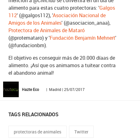
mención a @Civiclub se convertirá en un día de
alimento para estas cuatro protectoras: '
Galgos
112
' (@galgos112), '
Asociación Nacional de
Amigos de los Animales
' (@asociacion_anaa),
Protectora de Animales de Mataró
(@protemataro) y '
Fundación Benjamín Mehnert
'
(@fundacionbm).
El objetivo es conseguir más de 20.000 díaas de
alimento. ¡Así que os animamos a tuitear contra
el abandono animal!
Hazte Eco
| Madrid | 25/07/2017
TAGS RELACIONADOS
protectoras de animales
Twitter