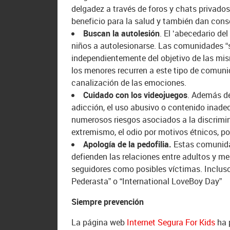
delgadez a través de foros y chats privado
beneficio para la salud y también dan cons
Buscan la autolesión
. El ‘abecedario del
niños a autolesionarse. Las comunidades “
independientemente del objetivo de las mis
los menores recurren a este tipo de comun
canalización de las emociones.
Cuidado con los videojuegos
. Además de
adicción, el uso abusivo o contenido inad
numerosos riesgos asociados a la discrimi
extremismo, el odio por motivos étnicos, pol
Apología de la pedofilia.
Estas comunidad
defienden las relaciones entre adultos y m
seguidores como posibles víctimas. Incluso
Pederasta” o “International LoveBoy Day”
Siempre prevención
La página web
Internet Segura For Kids
ha 