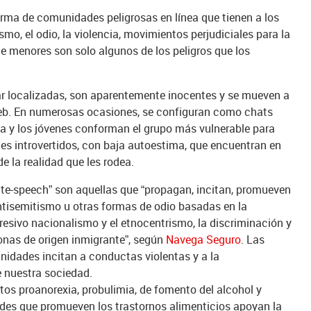
forma de comunidades peligrosas en línea que tienen a los
mo, el odio, la violencia, movimientos perjudiciales para la
de menores son solo algunos de los peligros que los
r localizadas, son aparentemente inocentes y se mueven a
 web. En numerosas ocasiones, se configuran como chats
a y los jóvenes conforman el grupo más vulnerable para
tes introvertidos, con baja autoestima, que encuentran en
de la realidad que les rodea.
e-speech” son aquellas que “propagan, incitan, promueven
l antisemitismo u otras formas de odio basadas en la
gresivo nacionalismo y el etnocentrismo, la discriminación y
rsonas de origen inmigrante”, según
Navega Seguro
. Las
idades incitan a conductas violentas y a la
e nuestra sociedad.
os proanorexia, probulimia, de fomento del alcohol y
ades que promueven los trastornos alimenticios apoyan la