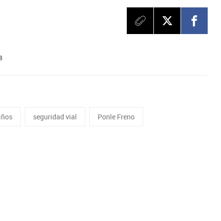
8
iños
seguridad vial
Ponle Freno